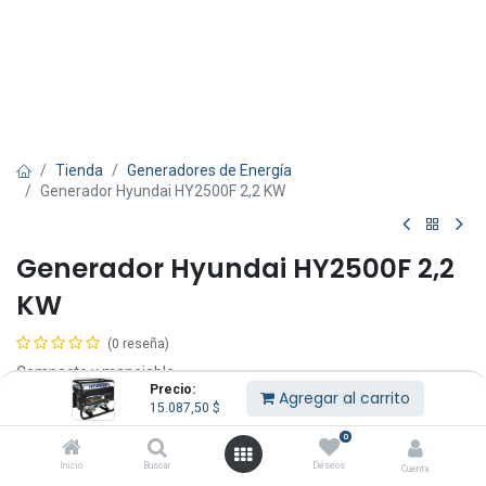
Tienda
Generadores de Energía
Generador Hyundai HY2500F 2,2 KW
Generador Hyundai HY2500F 2,2
KW
(0 reseña)
Compacto y manejable.
Precio:
Bajo consumo.
Agregar al carrito
15.087,50
$
Salida de 12v para cargar baterías.
Salida 220v.
0
Silencioso, 60 dB.
Inicio
Buscar
Deseos
Cuenta
Motores 4 tiempos, sistema OHV.