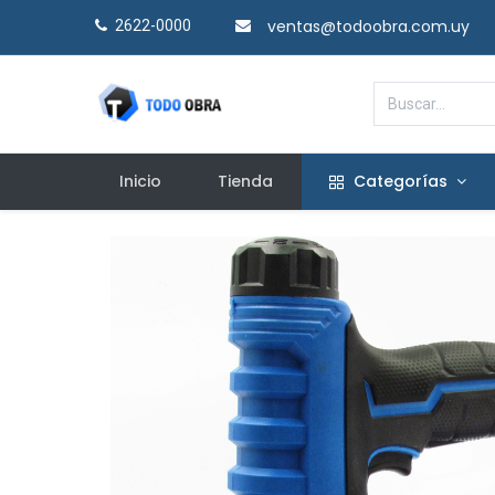
ventas@todoobra.com.uy
2622-0000​
Inicio
Tienda
Categorías