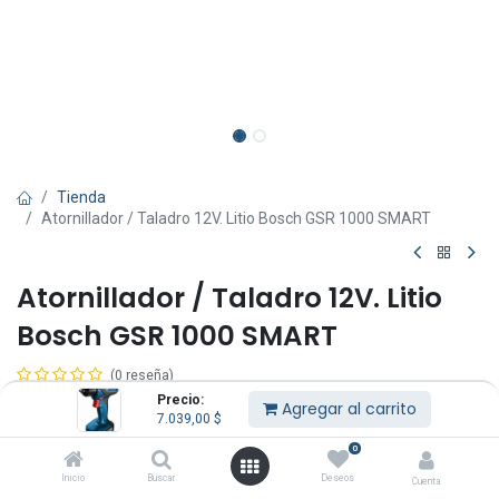
Tienda
Atornillador / Taladro 12V. Litio Bosch GSR 1000 SMART
Atornillador / Taladro 12V. Litio
Bosch GSR 1000 SMART
(0 reseña)
Precio:
Iluminación eficaz para los espacios de trabajo oscuros con luces
Agregar al carrito
7.039,00
$
LED.
Cambio sencillo de la broca de tornillo con mandril de manguito
0
simple.
Inicio
Buscar
Deseos
Cuenta
Atornillado preciso con función de freno del motor.