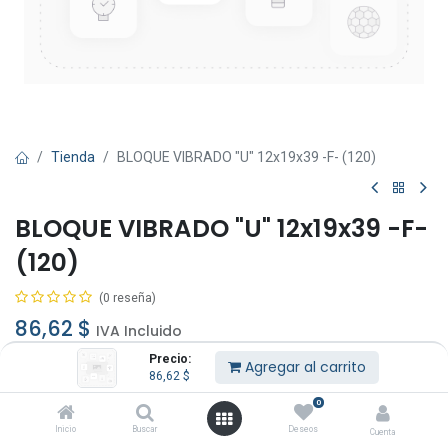
Tienda
BLOQUE VIBRADO "U" 12x19x39 -F- (120)
BLOQUE VIBRADO "U" 12x19x39 -F-
(120)
(0 reseña)
86,62
$
IVA Incluido
Precio:
Agregar al carrito
86,62
$
0
Inicio
Buscar
Deseos
Cuenta
Agregar al carrito
Comprar ahora