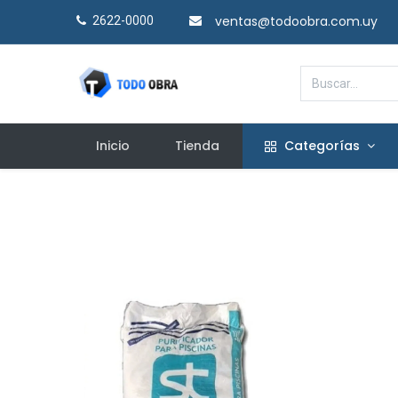
ventas@todoobra.com.uy
2622-0000​
Inicio
Tienda
Categorías