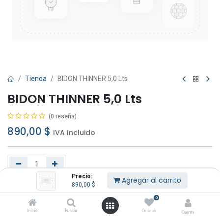
Tienda
BIDON THINNER 5,0 Lts
BIDON THINNER 5,0 Lts
(0 reseña)
890,00
$
IVA Incluido
Precio:
Agregar al carrito
890,00
$
Agregar al carrito
Comprar ahora
0
Añadir a lista de deseos
Inicio
Buscar
Deseos
Cuenta