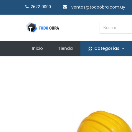
ventas@todoobra.com.uy
2622-0000​
Inicio
Tienda
Categorías