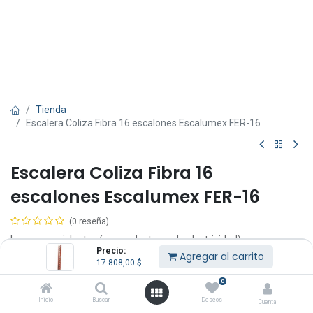
Tienda
Escalera Coliza Fibra 16 escalones Escalumex FER-16
Escalera Coliza Fibra 16
escalones Escalumex FER-16
(0 reseña)
Largueros aislantes (no conductores de electricidad).
Precio:
Escalón antiderrapante tipo D de aluminio.
Agregar al carrito
17.808,00
$
Sistema de elevación de cuerda y polea.
Pies de seguridad antiderrapante.
0
16 escalones.
Inicio
Buscar
Deseos
Cuenta
Tamaño de la escalera 4.88 m.