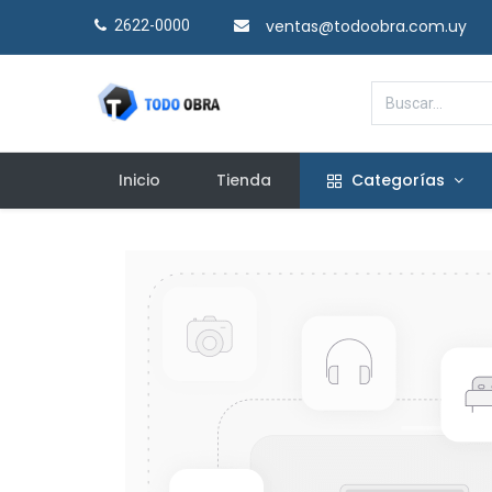
ventas@todoobra.com.uy
2622-0000​
Inicio
Tienda
Categorías