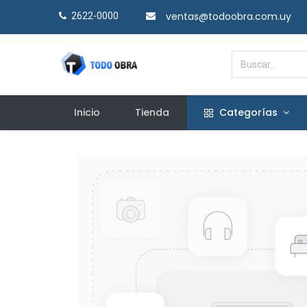
ventas@todoobra.com.uy
2622-0000​
Inicio
Tienda
Categorías