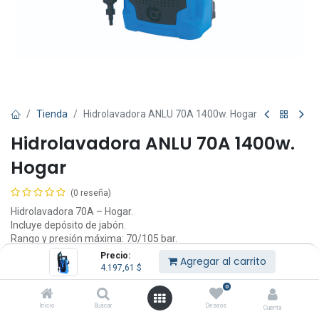
Tienda
Hidrolavadora ANLU 70A 1400w. Hogar
Hidrolavadora ANLU 70A 1400w.
Hogar
(0 reseña)
Hidrolavadora 70A – Hogar.
Incluye depósito de jabón.
Rango y presión máxima: 70/105 bar.
Flujo de agua: 5.5 litros/min.
Precio:
Agregar al carrito
Potencia: 1400 W.
4.197,61
$
Tipo de motor: Carbones con protección térmica.
0
Largo de manguera y cable: 5 m.
Peso: 6.5 kg.
Inicio
Buscar
Deseos
Cuenta