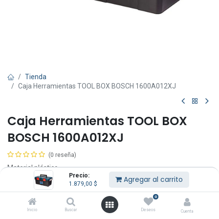
Tienda
Caja Herramientas TOOL BOX BOSCH 1600A012XJ
Caja Herramientas TOOL BOX
BOSCH 1600A012XJ
(0 reseña)
Material plástico.
Precio:
Para todos los tipos de herramientas eléctricas.
Agregar al carrito
1.879,00
$
1.879,00
$
IVA Incluido
0
Inicio
Buscar
Deseos
Cuenta