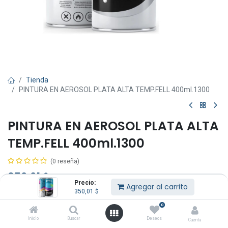
Tienda
PINTURA EN AEROSOL PLATA ALTA TEMP.FELL 400ml.1300
PINTURA EN AEROSOL PLATA ALTA
TEMP.FELL 400ml.1300
(0 reseña)
350,01
$
IVA Incluido
Precio:
Agregar al carrito
350,01
$
0
Inicio
Buscar
Deseos
Cuenta