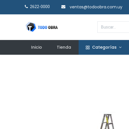
ventas@todoobra.com.uy
2622-0000​
Inicio
Tienda
Categorías