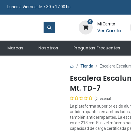
​ Lunes a Viernes de 7:30 a 17:00 hs.
0
Mi Carrito
Ver Carrito
Marcas
Nosotros
Preguntas Frecuentes
Tienda
Escalera Escalum
Escalera Escalum
Mt. TD-7
(0 reseña)
La plataforma superior es de alu
antiderrapantes en ambos lados, 
también antiderrapantes. La escal
es de 213 cm. El nivel máximo pa
capacidad de carga certificada 