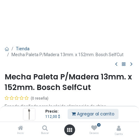
Tienda
Mecha Paleta P/Madera 13mm. x 152mm. Bosch SelfCut
Mecha Paleta P/Madera 13mm. x
152mm. Bosch SelfCut
(0 reseña)
Espada diseñada para la rápida eliminación de chips.
Precio:
Nueva geometría de corte para un agujereado limpio y preciso.
Agregar al carrito
112,00
$
Punta roscada con un innovador diseño que permite el centrado
fácil y una perforación rápida y precisa con poco esfuerzo de
0
parte del operario.
Inicio
Buscar
Deseos
Cuenta
Adecuado para madera blanda y dura, materiales de construcción