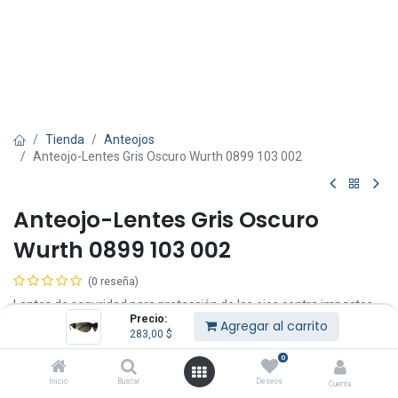
Tienda
Anteojos
Anteojo-Lentes Gris Oscuro Wurth 0899 103 002
Anteojo-Lentes Gris Oscuro
Wurth 0899 103 002
(0 reseña)
Lentes de seguridad para protección de los ojos contra impactos
Precio:
frontales.
Agregar al carrito
283,00
$
Características:
0
Lentes económicos, livianos que ofrecen protección superior.
Inicio
Buscar
Deseos
Cuenta
Almohadillas para la nariz integradas.