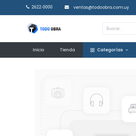
ventas@todoobra.com.uy
2622-0000​
Inicio
Tienda
Categorías