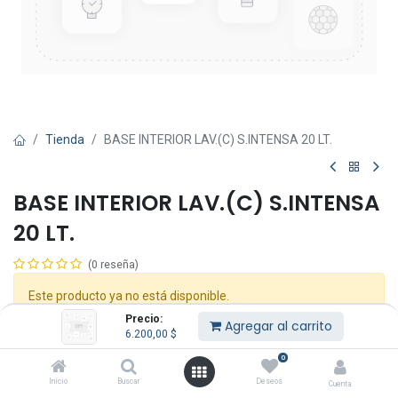
Tienda
BASE INTERIOR LAV.(C) S.INTENSA 20 LT.
BASE INTERIOR LAV.(C) S.INTENSA
20 LT.
(0 reseña)
Este producto ya no está disponible.
Precio:
Agregar al carrito
6.200,00
$
Compartir :
0
Inicio
Buscar
Deseos
Cuenta