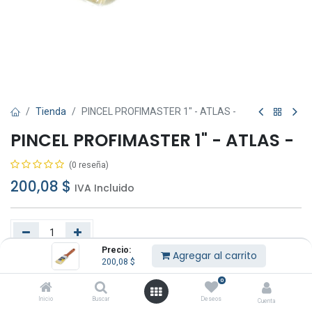
Tienda
PINCEL PROFIMASTER 1" - ATLAS -
PINCEL PROFIMASTER 1" - ATLAS -
(0 reseña)
200,08
$
IVA Incluido
Precio:
Agregar al carrito
200,08
$
Agregar al carrito
Comprar ahora
0
Añadir a lista de deseos
Inicio
Buscar
Deseos
Cuenta