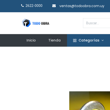
ventas@todoobra.com.uy
2622-0000​
Inicio
Tienda
Categorías