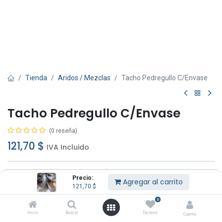
Tienda
Aridos / Mezclas
Tacho Pedregullo C/Envase
Tacho Pedregullo C/Envase
(0 reseña)
121,70
$
IVA Incluido
Precio:
Agregar al carrito
121,70
$
0
Agregar al carrito
Comprar ahora
Inicio
Buscar
Deseos
Cuenta