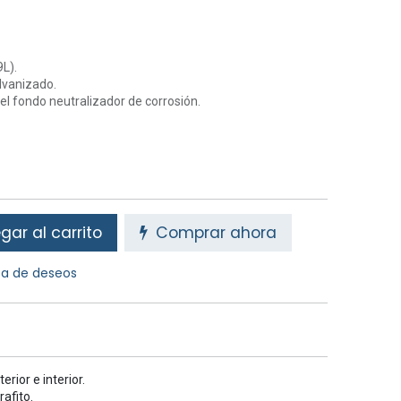
L).
lvanizado.
el fondo neutralizador de corrosión.
ar al carrito
Comprar ahora
sta de deseos
rior e interior.
afito.