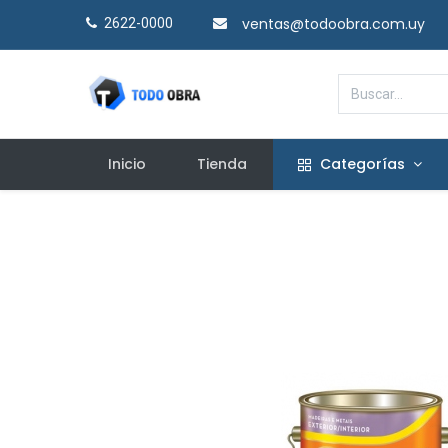
ventas@todoobra.com.uy
2622-0000​
Inicio
Tienda
Categorías