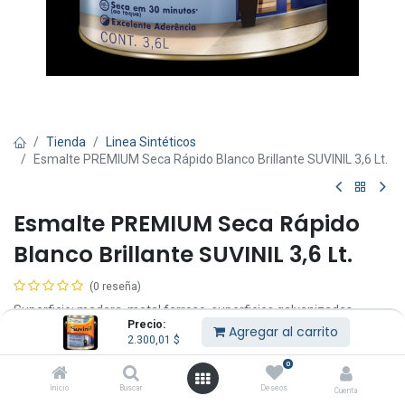
Tienda
Linea Sintéticos
Esmalte PREMIUM Seca Rápido Blanco Brillante SUVINIL 3,6 Lt.
Esmalte PREMIUM Seca Rápido
Blanco Brillante SUVINIL 3,6 Lt.
(0 reseña)
Superficie: madera, metal ferroso, superficies galvanizadas,
Precio:
aluminio, PVC y albañilería (repintado de barras lisas).
Agregar al carrito
2.300,01
$
Esmalte al agua secado rápido.
0
Se seca en 30 minutos (al tacto).
Inicio
Buscar
Deseos
Cuenta
Excelente adherencia.