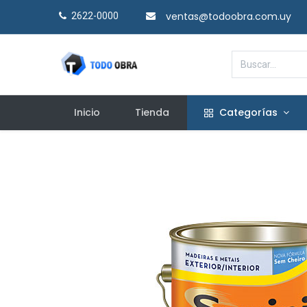
ventas@todoobra.com.uy
2622-0000​
Inicio
Tienda
Categorías