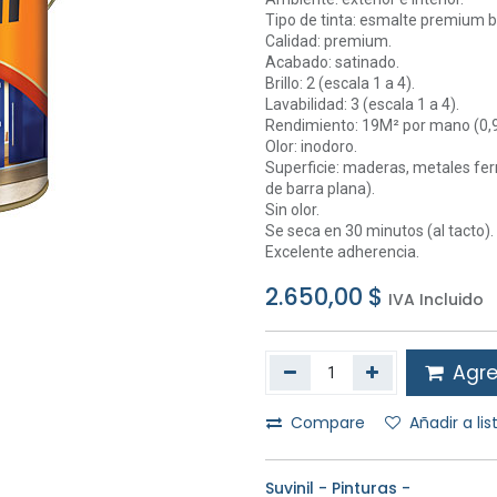
Tipo de tinta: esmalte premium 
Calidad: premium.
Acabado: satinado.
Brillo: 2 (escala 1 a 4).
Lavabilidad: 3 (escala 1 a 4).
Rendimiento: 19M² por mano (0,9
Olor: inodoro.
Superficie: maderas, metales ferr
de barra plana).
Sin olor.
Se seca en 30 minutos (al tacto).
Excelente adherencia.
2.650,00
$
IVA Incluido
Agreg
Compare
Añadir a li
Suvinil - Pinturas -