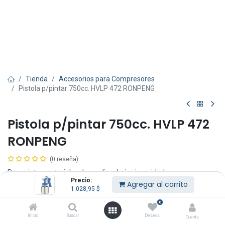
Tienda
Accesorios para Compresores
Pistola p/pintar 750cc. HVLP 472 RONPENG
Pistola p/pintar 750cc. HVLP 472
RONPENG
(0 reseña)
Para pintar materiales de media a baja viscosidad.
Precio:
El control del fluido regula la cantidad de pintura rociada durante el
Agregar al carrito
1.028,95
$
trabajo.
Pistola con cuerpo y tacho de aluminio.
0
Inicio
Buscar
Deseos
1.028,95
$
Cuenta
IVA Incluido