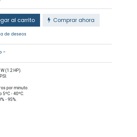
o
ar al carrito
Comprar ahora
sta de deseos
o -
W (1.2 HP).
PSI.
ros por minuto.
 5ºC - 40ºC.
% - 95%.