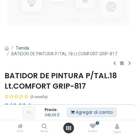
Tienda
BATIDOR DE PINTURA P/TAL.18 Lt.COMFORT GRIP-817
BATIDOR DE PINTURA P/TAL.18
Lt.COMFORT GRIP-817
(0 reseña)
340,00
$
IVA Incluido
Precio:
Agregar al carrito
340,00
$
0
Inicio
Buscar
Deseos
Cuenta