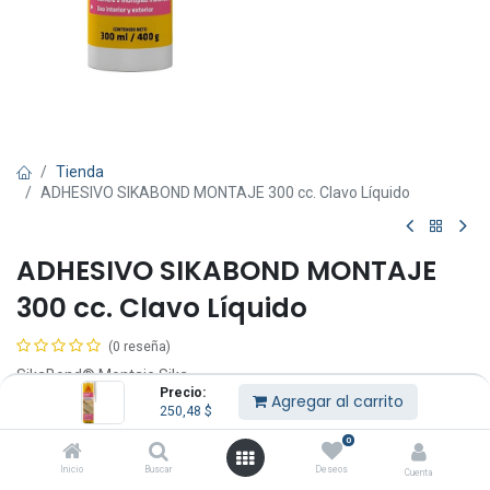
Tienda
ADHESIVO SIKABOND MONTAJE 300 cc. Clavo Líquido
ADHESIVO SIKABOND MONTAJE
300 cc. Clavo Líquido
(0 reseña)
SikaBond® Montaje Sika
Precio:
Adhesivo multiuso de rápida habilitación, para montaje de objetos
Agregar al carrito
250,48
$
livianos
Beneficios
0
• Alta adherencia inicial.
Inicio
Buscar
Deseos
Cuenta
• Reemplaza el uso de clavos o tornillos.