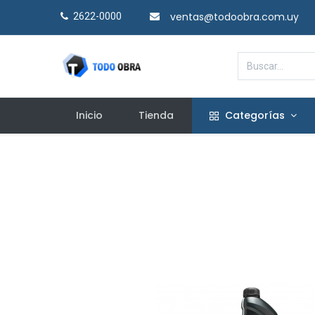
ventas@todoobra.com.uy
2622-0000​
Inicio
Tienda
Categorías