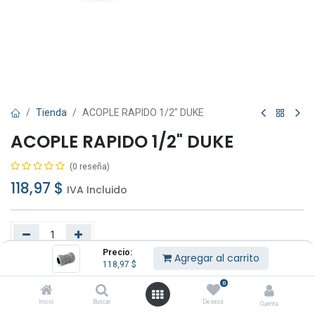
Tienda
ACOPLE RAPIDO 1/2" DUKE
ACOPLE RAPIDO 1/2" DUKE
(0 reseña)
118,97
$
IVA Incluido
Precio:
Agregar al carrito
118,97
$
Agregar al carrito
Comprar ahora
0
Añadir a lista de deseos
Inicio
Buscar
Deseos
Cuenta