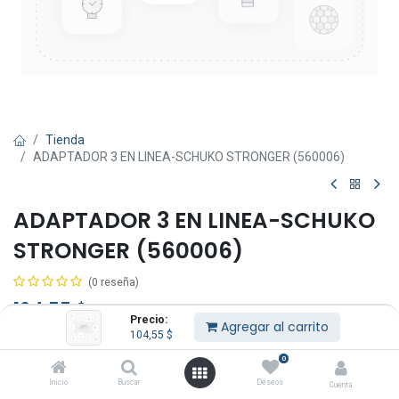
Tienda
ADAPTADOR 3 EN LINEA-SCHUKO STRONGER (560006)
ADAPTADOR 3 EN LINEA-SCHUKO
STRONGER (560006)
(0 reseña)
104,55
$
IVA Incluido
Precio:
Agregar al carrito
104,55
$
0
Inicio
Buscar
Deseos
Cuenta