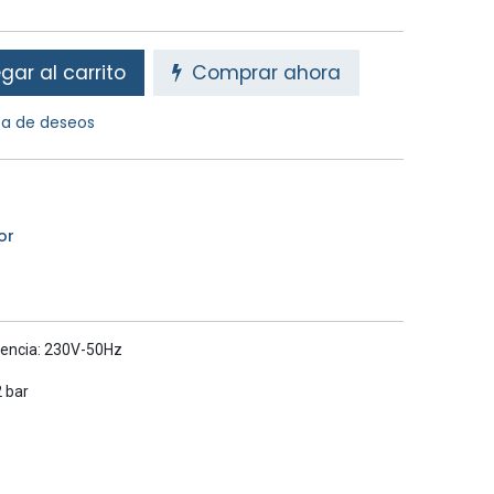
ar al carrito
Comprar ahora
sta de deseos
or
uencia: 230V-50Hz
2 bar