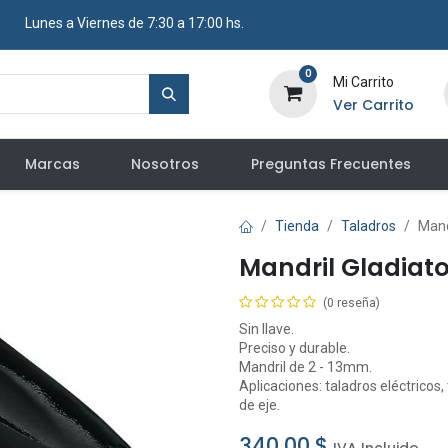
​ Lunes a Viernes de 7:30 a 17:00 hs.
0
Mi Carrito
Ver Carrito
Marcas
Nosotros
Preguntas Frecuentes
Tienda
Taladros
Mand
Mandril Gladiat
(0 reseña)
Sin llave.
Preciso y durable.
Mandril de 2 - 13mm.
Aplicaciones: taladros eléctricos,
de eje.
340,00
$