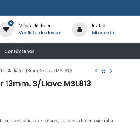
0
Mi lista de deseos
Invitado
Ver lista de deseos
Mi cuenta
Contáctenos
ril Gladiator 13mm. S/Llave MSL813
or 13mm. S/Llave MSL813
 taladros eléctricos percutores, taladros a batería sin traba