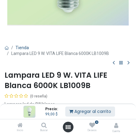
Tienda
Lampara LED 9 W. VITA LIFE Blanca 6000K LB1009B
Lampara LED 9 W. VITA LIFE
Blanca 6000K LB1009B
(0 reseña)
Lampara led de 9W blanca.
Precio:
Agregar al carrito
99,00
$
99,00
$
IVA Incluido
0
Inicio
Buscar
Deseos
Cuenta