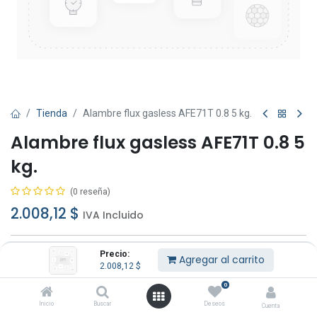
Tienda
Alambre flux gasless AFE71T 0.8 5 kg.
Alambre flux gasless AFE71T 0.8 5
kg.
(0 reseña)
2.008,12
$
IVA Incluido
Precio:
Agregar al carrito
2.008,12
$
0
Agregar al carrito
Comprar ahora
Inicio
Buscar
Deseos
Cuenta