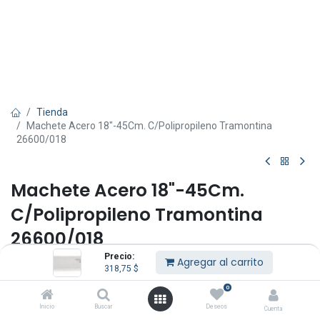
Tienda
Machete Acero 18"-45Cm. C/Polipropileno Tramontina
26600/018
Machete Acero 18"-45Cm.
C/Polipropileno Tramontina
26600/018
Precio:
Agregar al carrito
(0 reseña)
318,75
$
Hoja de acero carbono 18" - 45 Cms con filo liso.
0
Mango de polipropileno fijado con clavos de aluminio.
Inicio
Buscar
Deseos
Hoja con mayor durabilidad del filo debido al tratamiento térmico.
Cuenta