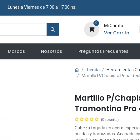
​ Lunes a Viernes de 7:30 a 17:00 hs.
0
Mi Carrito
Ver Carrito
Marcas
Nosotros
Preguntas Frecuentes
Tienda
Herramientas Ch
Martillo P/Chapista Pena Re
Martillo P/Chap
Tramontina Pro
(0 reseña)
Cabeza forjada en acero especial
pulidas y barnizadas. Acabado co
superficie plana y otra con pena