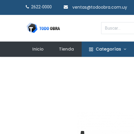
ventas@todoobra.com.uy
2622-0000​
Inicio
Tienda
Categorías