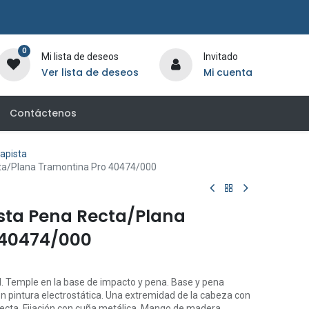
0
Mi lista de deseos
Invitado
Ver lista de deseos
Mi cuenta
Contáctenos
apista
cta/Plana Tramontina Pro 40474/000
ista Pena Recta/Plana
 40474/000
. Temple en la base de impacto y pena. Base y pena
n pintura electrostática. Una extremidad de la cabeza con
 recta. Fijación con cuña metálica. Mango de madera