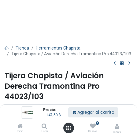
Tienda
Herramientas Chapista
Tijera Chapista / Aviación Derecha Tramontina Pro 44023/103
Tijera Chapista / Aviación
Derecha Tramontina Pro
44023/103
(0 reseña)
Precio:
Agregar al carrito
1.147,50
$
Láminas forjadas en acero cromo molibdeno. Mango en acero
carbono. Temple por inducción en el hilo de corte. Acabado
0
satinado. Mangos con revestimiento especial. Traba de seguridad.
Inicio
Buscar
Deseos
Corte derecho. Asme B107.16. Soporte plástico. Tamaño: 10".
Cuenta