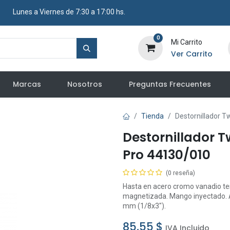
​ Lunes a Viernes de 7:30 a 17:00 hs.
0
Mi Carrito
Ver Carrito
Marcas
Nosotros
Preguntas Frecuentes
Tienda
Destornillador 
Destornillador 
Pro 44130/010
(0 reseña)
Hasta en acero cromo vanadio t
magnetizada. Mango inyectado. A
mm (1/8x3").
85,55
$
IVA Incluido