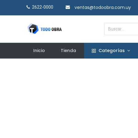
ventas@todoobra.com.uy
2622-0000​
Inicio
Tienda
Categorías