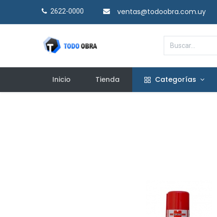
ventas@todoobra.com.uy
2622-0000​
Inicio
Tienda
Categorías