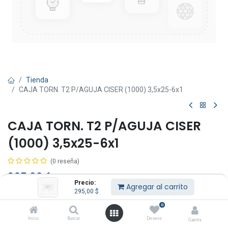
Tienda
CAJA TORN. T2 P/AGUJA CISER (1000) 3,5x25-6x1
CAJA TORN. T2 P/AGUJA CISER
(1000) 3,5x25-6x1
(0 reseña)
295,00
$
IVA Incluido
Precio:
Agregar al carrito
295,00
$
0
Inicio
Buscar
Deseos
Cuenta