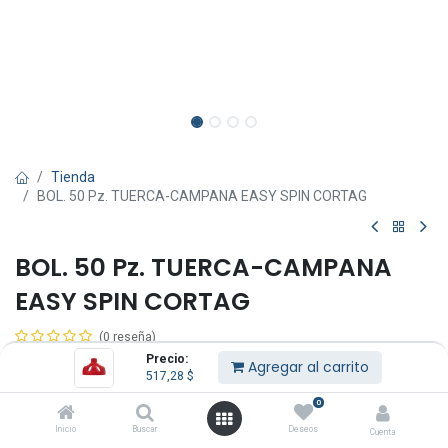
Tienda
BOL. 50 Pz. TUERCA-CAMPANA EASY SPIN CORTAG
BOL. 50 Pz. TUERCA-CAMPANA
EASY SPIN CORTAG
(0 reseña)
Precio:
La campana del sistema de nivelación EASY SPIN con su diseño
Agregar al carrito
517,28
$
ergonómico con rosca central es la solución perfecta para unos
acabados perfectos en colocación cerámica tanto horizontal
0
(pisos) como vertical (revestimientos). Especialmente
Inicio
Buscar
Deseos
Cuenta
recomendado con gres porcelánico de hasta 15 mm de grosor.