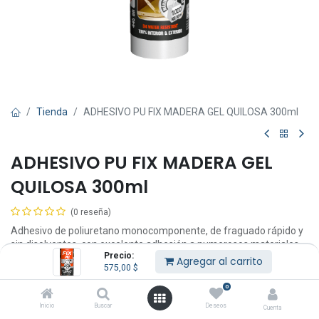
Tienda
ADHESIVO PU FIX MADERA GEL QUILOSA 300ml
ADHESIVO PU FIX MADERA GEL
QUILOSA 300ml
(0 reseña)
Adhesivo de poliuretano monocomponente, de fraguado rápido y
sin disolventes, con excelente adhesión a numerosos materiales.
Precio:
Agregar al carrito
575,00
$
Ventajas
Resistente a la humedad y al agua dulce y salada: D4 según UNE-
0
EN 204
Inicio
Buscar
Deseos
Cuenta
Adhiere en superficies húmedas