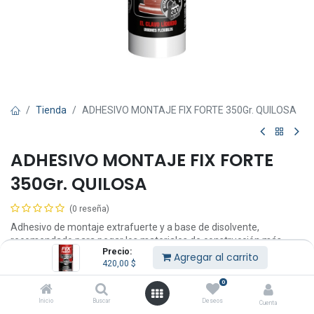
Tienda
ADHESIVO MONTAJE FIX FORTE 350Gr. QUILOSA
ADHESIVO MONTAJE FIX FORTE
350Gr. QUILOSA
(0 reseña)
Adhesivo de montaje extrafuerte y a base de disolvente,
recomendado para pegar los materiales de construcción más
Precio:
utilizados durante trabajos de acabado y remodelación.
Agregar al carrito
420,00
$
Ficha técnica
Certificado CE
0
Ventajas
Inicio
Buscar
Deseos
Cuenta
Pegado extrafuerte