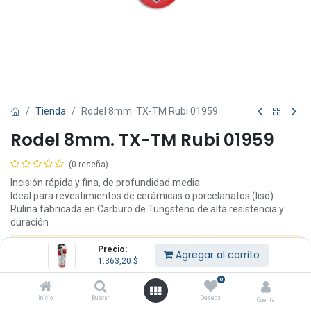
Tienda
Rodel 8mm. TX-TM Rubi 01959
Rodel 8mm. TX-TM Rubi 01959
(0 reseña)
Incisión rápida y fina, de profundidad media
Ideal para revestimientos de cerámicas o porcelanatos (liso)
Rulina fabricada en Carburo de Tungsteno de alta resistencia y
duración
Precio:
Este producto ya no está disponible.
Agregar al carrito
1.363,20
$
0
Inicio
Buscar
Deseos
Cuenta