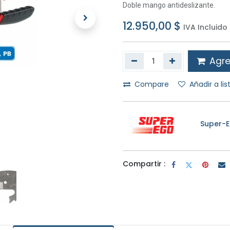
Doble mango antideslizante.
12.950,00
$
IVA Incluido
Agreg
Compare
Añadir a li
Super-
Compartir :