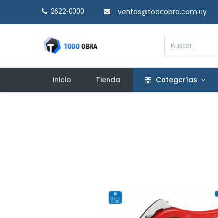
ventas@todoobra.com.uy
2622-0000​
Inicio
Tienda
Categorías