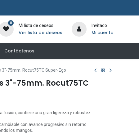
0
Mi lista de deseos
Invitado
Ver lista de deseos
Mi cuenta
Contáctenos
os 3"-75mm. Rocut75TC Super-Ego
os 3"-75mm. Rocut75TC
 fusión, confiere una gran ligereza y robustez.
rcambiable con avance progresivo sin retorno.
iendo los mangos.