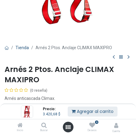
Tienda
Arnés 2 Ptos. Anclaje CLIMAX MAXIPRO
Arnés 2 Ptos. Anclaje CLIMAX
MAXIPRO
(0 reseña)
Arnés anticascada Climax.
3.420,68
$
Precio:
IVA Incluido
Agregar al carrito
3.420,68
$
0
Fuera de stock
Inicio
Buscar
Deseos
Cuenta
Reciba una notificación cuando vuelva a estar