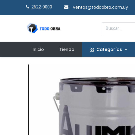
ventas@todoobra.com.uy
2622-0000​
Inicio
Tienda
Categorías