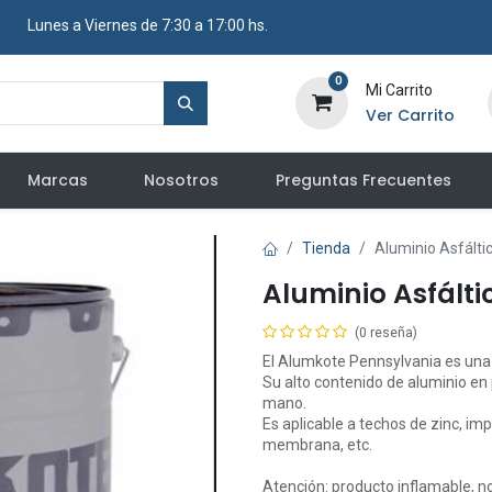
​ Lunes a Viernes de 7:30 a 17:00 hs.
0
Mi Carrito
Ver Carrito
Marcas
Nosotros
Preguntas Frecuentes
Tienda
Aluminio Asfálti
Aluminio Asfálti
(0 reseña)
El Alumkote Pennsylvania es una 
Su alto contenido de aluminio en 
mano.
Es aplicable a techos de zinc, im
membrana, etc.
Atención: producto inflamable, n