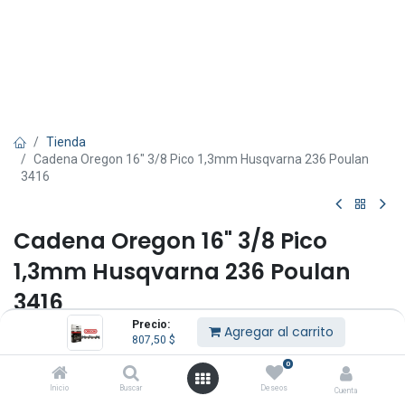
Tienda
Cadena Oregon 16" 3/8 Pico 1,3mm Husqvarna 236 Poulan
3416
Cadena Oregon 16" 3/8 Pico
1,3mm Husqvarna 236 Poulan
3416
Precio:
Agregar al carrito
(0 reseña)
807,50
$
Hecho en EE.UU.
0
807,50
$
Inicio
Buscar
Deseos
Cuenta
IVA Incluido