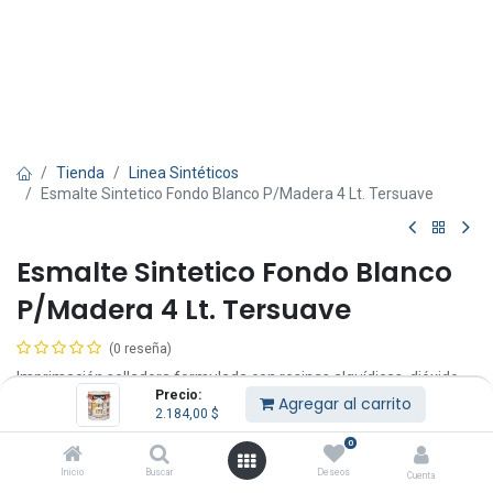
Tienda
Linea Sintéticos
Esmalte Sintetico Fondo Blanco P/Madera 4 Lt. Tersuave
Esmalte Sintetico Fondo Blanco
P/Madera 4 Lt. Tersuave
(0 reseña)
Imprimación selladora formulada con resinas alquídicas, dióxido
Precio:
de titanio y cargas inertes de alta calidad.
Agregar al carrito
2.184,00
$
Colores: Blanco.
0
Puede entonarse con Entonador Universal Tersuave (máximo 30
Inicio
Buscar
Deseos
Cuenta
cm3 por litro de Esmalte).