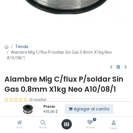
Tienda
Alambre Mig C/flux P/soldar Sin Gas 0.8mm X1kg Neo
A10/08/1
Alambre Mig C/flux P/soldar Sin
Gas 0.8mm X1kg Neo A10/08/1
(0 reseña)
Precio:
Neo A10/08/1.
Agregar al carrito
935,00
$
Alambre Mig C/flux.
Para soldar sin gas.
0
Inicio
Buscar
Deseos
935,00
$
Cuenta
IVA Incluido